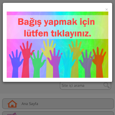
×
TÜRK KANSER
ARAŞTIRMA VE
SAVAŞ
KURUMU DERNEĞİ
Ana Sayfa